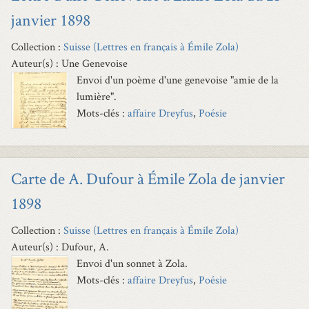
janvier 1898
Collection :
Suisse (Lettres en français à Émile Zola)
Auteur(s) : Une Genevoise
Envoi d'un poème d'une genevoise "amie de la
lumière".
Mots-clés :
affaire Dreyfus
,
Poésie
Carte de A. Dufour à Émile Zola de janvier
1898
Collection :
Suisse (Lettres en français à Émile Zola)
Auteur(s) : Dufour, A.
Envoi d'un sonnet à Zola.
Mots-clés :
affaire Dreyfus
,
Poésie